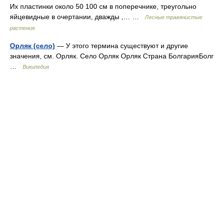
Их пластинки около 50 100 см в поперечнике, треугольно
яйцевидные в очертании, дважды ,… …
Лесные травянистые
растения
Орляк (село)
— У этого термина существуют и другие
значения, см. Орляк. Село Орляк Орляк Страна БолгарияБолг
…
Википедия