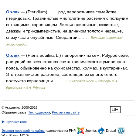
Орляк
— (Pteridium) род папоротников семейства
птеридовых. Травянистые многолетние растения с ползучим
ветвящимся корневищем. Листья одиночные, кожистые,
дважды и триждыперистые, на длинном толстом черешке,
снизу часто опушённые. Спорангии… …
Большая советская
энциклопедия
Орляк
— (Pteris aquilina L.) папоротник из сем. Polypodiceae,
растущий во всех странах света тропического и умеренного
пояса, обыкновенно на сухих местах, холмах, в кустарниках.
Это травянистое растение, состоящее из многолетнего
ползучего корневища и… …
Энциклопедический словарь Ф.А.
Брокгауза и И.А. Ефрона
© Академик, 2000-2026
18+
Обратная связь:
Техподдержка
,
Реклама на сайте
👣 Путешествия
Экспорт словарей на сайты
, сделанные на PHP,
Joomla,
Drupal,
WordPress, MODx.