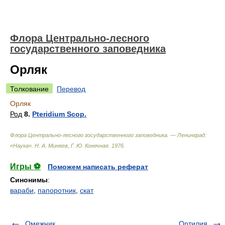
Флора Центрально-лесного
государственного заповедника
Орляк
Толкование
Перевод
Орляк
Род
8.
Pteridium Scop.
Флора Центрально-лесного государственного заповедника. — Ленинград:
«Наука»
.
Н. А. Миняев, Г. Ю. Конечная
.
1976
.
Игры ⚽
Поможем написать реферат
Синонимы
:
вараби
,
папоротник
,
скат
Омежник
Ортилия