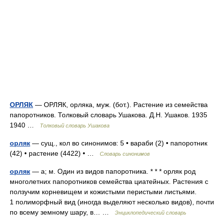
ОРЛЯК
— ОРЛЯК, орляка, муж. (бот.). Растение из семейства
папоротников. Толковый словарь Ушакова. Д.Н. Ушаков. 1935
1940 …
Толковый словарь Ушакова
орляк
— сущ., кол во синонимов: 5 • вараби (2) • папоротник
(42) • растение (4422) • …
Словарь синонимов
орляк
— а; м. Один из видов папоротника. * * * орляк род
многолетних папоротников семейства циатейных. Растения с
ползучим корневищем и кожистыми перистыми листьями.
1 полиморфный вид (иногда выделяют несколько видов), почти
по всему земному шару, в… …
Энциклопедический словарь