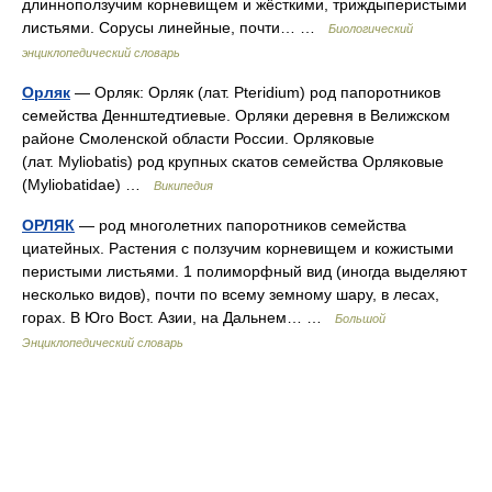
длинноползучим корневищем и жёсткими, триждыперистыми
листьями. Сорусы линейные, почти… …
Биологический
энциклопедический словарь
Орляк
— Орляк: Орляк (лат. Pteridium) род папоротников
семейства Деннштедтиевые. Орляки деревня в Велижском
районе Смоленской области России. Орляковые
(лат. Myliobatis) род крупных скатов семейства Орляковые
(Myliobatidae) …
Википедия
ОРЛЯК
— род многолетних папоротников семейства
циатейных. Растения с ползучим корневищем и кожистыми
перистыми листьями. 1 полиморфный вид (иногда выделяют
несколько видов), почти по всему земному шару, в лесах,
горах. В Юго Вост. Азии, на Дальнем… …
Большой
Энциклопедический словарь